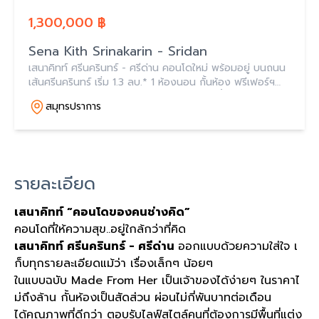
1,300,000 ฿
Sena Kith Srinakarin - Sridan
เสนาคิทท์ ศรีนครินทร์ - ศรีด่าน คอนโดใหม่ พร้อมอยู่ บนถนน
เส้นศรีนครินทร์ เริ่ม 1.3 ลบ.* 1 ห้องนอน กั้นห้อง ฟรีเฟอร์ฯ
ครบ* Full Facility คลับเฮาส์ ฟิตเนส สระว่ายน้ำ
สมุทรปราการ
รายละเอียด
เสนาคิทท์ “คอนโดของคนช่างคิด”
คอนโดที่ให้ความสุข..อยู่ใกล้กว่าที่คิด
เสนาคิทท์ ศรีนครินทร์ - ศรีด่าน
ออกแบบด้วยความใส่ใจ เ
ก็บทุกรายละเอียดแม้ว่า เรื่องเล็กๆ น้อยๆ
ในแบบฉบับ Made From Her เป็นเจ้าของได้ง่ายๆ ในราคาไ
ม่ถึงล้าน กั้นห้องเป็นสัดส่วน ผ่อนไม่กี่พันบาทต่อเดือน
ได้คุณภาพที่ดีกว่า ตอบรับไลฟ์สไตล์คนที่ต้องการมีพื้นที่แต่ง