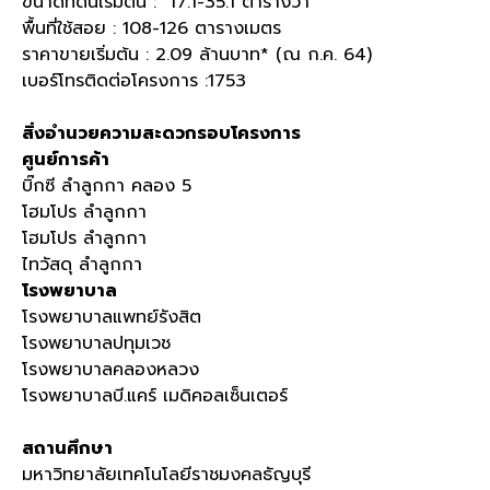
ขนาดที่ดินเริ่มต้น : 17.1-35.1 ตารางวา
พื้นที่ใช้สอย : 108-126 ตารางเมตร
ราคาขายเริ่มต้น : 2.09 ล้านบาท* (ณ ก.ค. 64)
เบอร์โทรติดต่อโครงการ :1753
สิ่งอำนวยความสะดวกรอบโครงการ
ศูนย์การค้า
บิ๊กซี ลำลูกกา คลอง 5
โฮมโปร ลำลูกกา
โฮมโปร ลำลูกกา
ไทวัสดุ ลำลูกกา
โรงพยาบาล
โรงพยาบาลแพทย์รังสิต
โรงพยาบาลปทุมเวช
โรงพยาบาลคลองหลวง
โรงพยาบาลบี.แคร์ เมดิคอลเซ็นเตอร์
สถานศึกษา
มหาวิทยาลัยเทคโนโลยีราชมงคลธัญบุรี