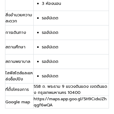
3 ห้องนอน
สิ่งอำนวยความ
รออัปเดต
สะดวก
การเดินทาง
รออัปเดต
สถานศึกษา
รออัปเดต
สถานพยาบาล
รออัปเดต
ไลฟ์สไตล์และแห
รออัปเดต
ล่งช็อปปิง
558 ถ. พระราม 9 แขวงดินแดง เขตดินแด
ที่ตั้งโครงการ
ง กรุงเทพมหานคร 10400
https://maps.app.goo.gl/5H9CidxJZh
Google map
qgf6wQA