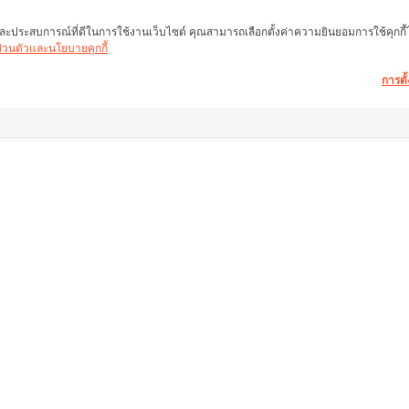
พ และประสบการณ์ที่ดีในการใช้งานเว็บไซต์ คุณสามารถเลือกตั้งค่าความยินยอมการใช้คุกกี้ได้
นส่วนตัวและนโยบายคุกกี้
การตั้
อมูลอสังหาฯ ให้คำ
ลิ้งค์อื่น ๆ
ช่วยเหลือ
หน้าแรก
คำถามที่พบบ่อย
ำนักงานใหญ่)
อสังหาริมทรัพย์
เงื่อนไขการคืนสินค้
งแสมดำ เขต
สินค้า
เกี่ยวกับเรา
บริการ
เงื่อนไขการให้บริกา
คอมมูนิตี้
นโยบายความเป็นส่