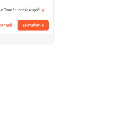
 โดยคลิก "การตั้งค่าคุกกี้"
ค
งค่าคุกกี้
ยอมรับทั้งหมด
ติดตามช่องทางอื่นได้ที่
Facebook
า
Tiktok
Instagram
ร
วนตัว
Youtube