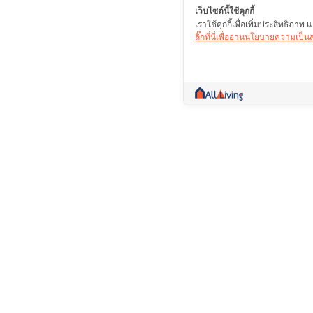
เว็บไซต์นี้ใช้คุกกี้
เราใช้คุกกี้เพื่อเพิ่มประสิทธิภา
ลิ๊กที่นี่เพื่ออ่านนโยบายความเป็
คอมมูนิตี้ที่เป็นมากกว่าการซื้อขาย รวบรวมข้
ปรึกษา ซื้อ ขาย เช่า สาระดีๆ รวมไว้ในที่เดียว
บริษัท โปรไลฟ์ พลัส จำกัด (มหาชน)(ส
เลขที่ 109/8,109/9 ถนนสะแกงาม แขว
บางขุนเทียน กรุงเทพฯ 10150
02-897-1770
02-451-6923
allliving.plp@gmail.com