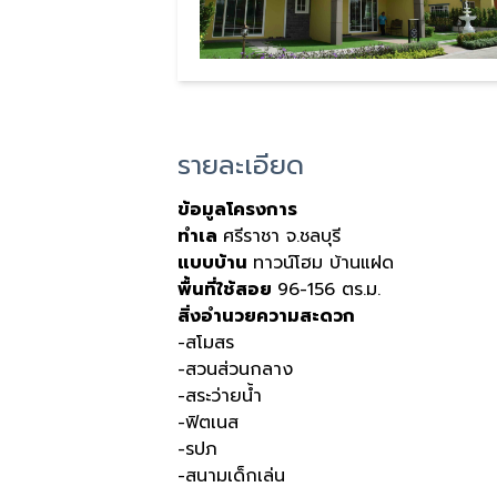
รายละเอียด
ข้อมูลโครงการ
ทำเล
ศรีราชา จ.ชลบุรี
แบบบ้าน
ทาวน์โฮม บ้านแฝด
พื้นที่ใช้สอย
96-156 ตร.ม.
สิ่งอำนวยความสะดวก
-สโมสร
-สวนส่วนกลาง
-สระว่ายน้ำ
-ฟิตเนส
-รปภ
-สนามเด็กเล่น