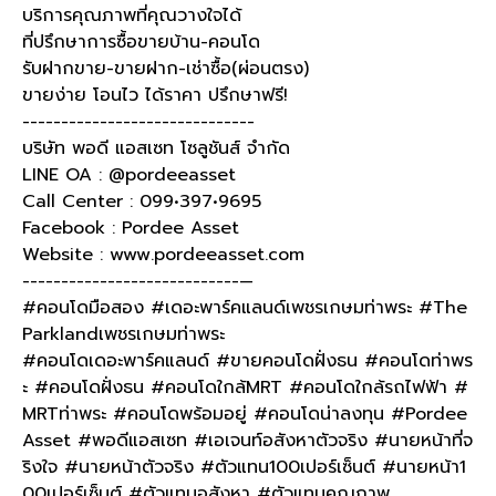
บริการคุณภาพที่คุณวางใจได้
ที่ปรึกษาการซื้อขายบ้าน-คอนโด
รับฝากขาย-ขายฝาก-เช่าซื้อ(ผ่อนตรง)
ขายง่าย โอนไว ได้ราคา ปรึกษาฟรี!
------------------------------
บริษัท พอดี แอสเซท โซลูชันส์ จำกัด
LINE OA : @pordeeasset
Call Center : 099•397•9695
Facebook : Pordee Asset
Website : www.pordeeasset.com
----------------------------—
#คอนโดมือสอง #เดอะพาร์คแลนด์เพชรเกษมท่าพระ #The
Parklandเพชรเกษมท่าพระ
#คอนโดเดอะพาร์คแลนด์ #ขายคอนโดฝั่งธน #คอนโดท่าพร
ะ #คอนโดฝั่งธน #คอนโดใกล้MRT #คอนโดใกล้รถไฟฟ้า #
MRTท่าพระ #คอนโดพร้อมอยู่ #คอนโดน่าลงทุน #Pordee
Asset #พอดีแอสเซท #เอเจนท์อสังหาตัวจริง #นายหน้าที่จ
ริงใจ #นายหน้าตัวจริง #ตัวแทน100เปอร์เซ็นต์ #นายหน้า1
00เปอร์เซ็นต์ #ตัวแทนอสังหา #ตัวแทนคุณภาพ