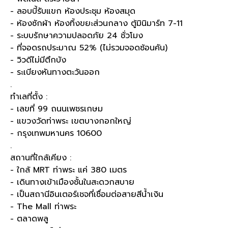
- ลอบบี้รับแขก ห้องประชุม ห้องสมุด
- ห้องซักผ้า ห้องทิ้งขยะส่วนกลาง ตู้มินิมาร์ท 7-11
- ระบบรักษาความปลอดภัย 24 ชั่วโมง
- ที่จอดรถประมาณ 52% (ไม่รวมจอดซ้อนคัน)
- วิวดีไม่มีตึกบัง
- ระเบียงหันทางตะวันออก
.
ทำเลที่ตั้ง :
- เลขที่ 99 ถนนเพชรเกษม
- แขวงวัดท่าพระ เขตบางกอกใหญ่
- กรุงเทพมหานคร 10600
.
สถานที่ใกล้เคียง :
- ใกล้ MRT ท่าพระ แค่ 380 เมตร
- เดินทางเข้าเมืองชั้นในสะดวกสบาย
- เป็นสถานีอินเตอร์เชจที่เชื่อมต่อสายสีน้ำเงิน
- The Mall ท่าพระ
- ตลาดพลู