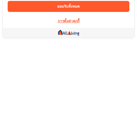
ยอมรับทั้งหมด
การตั้งค่าคุกกี้
ลิ้งค์อื่น ๆ
หน้าแรก
อสังหาริมทรัพย์
สินค้า
บริการ
คอมมูนิตี้
ช่วยเหลือ
คำถามที่พบบ่อย
เงื่อนไขการคืนสินค้า
เกี่ยวกับเรา
เงื่อนไขการให้บริการ