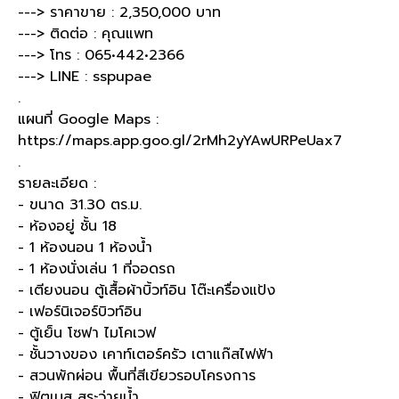
---> ราคาขาย : 2,350,000 บาท
---> ติดต่อ : คุณแพท
---> โทร : 065•442•2366
---> LINE : sspupae
.
แผนที่ Google Maps :
https://maps.app.goo.gl/2rMh2yYAwURPeUax7
.
รายละเอียด :
- ขนาด 31.30 ตร.ม.
- ห้องอยู่ ชั้น 18
- 1 ห้องนอน 1 ห้องน้ำ
- 1 ห้องนั่งเล่น 1 ที่จอดรถ
- เตียงนอน ตู้เสื้อผ้าบิ้วท์อิน โต๊ะเครื่องแป้ง
- เฟอร์นิเจอร์บิวท์อิน
- ตู้เย็น โซฟา ไมโคเวฟ
- ชั้นวางของ เคาท์เตอร์ครัว เตาแก๊สไฟฟ้า
- สวนพักผ่อน พื้นที่สีเขียวรอบโครงการ
- ฟิตเนส สระว่ายน้ำ