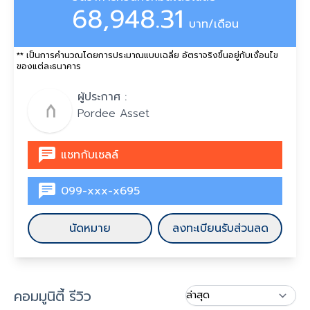
68,948.31
บาท/เดือน
** เป็นการคำนวณโดยการประมาณแบบเฉลี่ย อัตราจริงขึ้นอยู่กับเงื่อนไข
ของแต่ละธนาคาร
ผู้ประกาศ :
Pordee Asset
แชทกับเซลล์
099-xxx-x695
นัดหมาย
ลงทะเบียนรับส่วนลด
คอมมูนิตี้ รีวิว