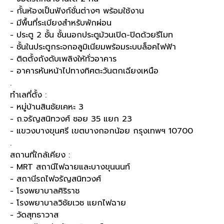
- กั้นห้องเป็นฟังก์ชั่นต่างๆ พร้อมใช้งาน
- มีพื้นที่ระเบียงสำหรับพักผ่อน
- ประตู 2 ชั้น ชั้นนอกประตูม้วนเปิด-ปิดด้วยรีโมท
- ชั้นในประตูกระจกอลูมิเนียมพร้อมระบบล็อคไฟฟ้า
- ติดตั้งถังดับเพลิงให้ทั่วอาคาร
- อาคารหันหน้าไปทางทิศตะวันตกเฉียงเหนือ
.
ทำเลที่ตั้ง :
- หมู่บ้านสินชัยเคหะ 3
- ถ.จรัญสนิทวงศ์ ซอย 35 แยก 23
- แขวงบางขุนศรี เขตบางกอกน้อย กรุงเทพฯ 10700
.
สถานที่ใกล้เคียง :
- MRT สถานีไฟฉายและบางขุนนนท์
- สถานีรถไฟจรัญสนิทวงศ์
- โรงพยาบาลศิริราช
- โรงพยาบาลวิชัยเวช แยกไฟฉาย
- วัดสุทธาวาส