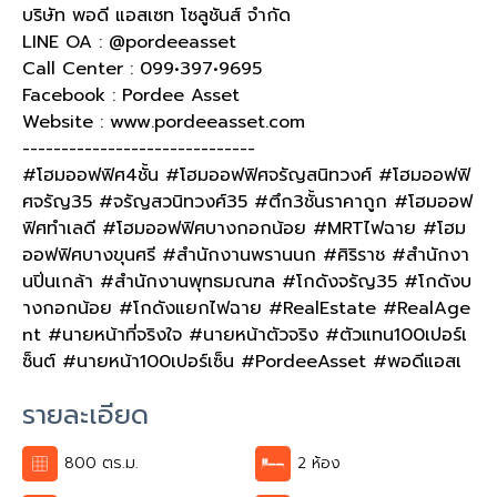
บริษัท พอดี แอสเซท โซลูชันส์ จำกัด
LINE OA : @pordeeasset
Call Center : 099•397•9695
Facebook : Pordee Asset
Website : www.pordeeasset.com
------------------------------
#โฮมออฟฟิศ4ชั้น #โฮมออฟฟิศจรัญสนิทวงศ์ #โฮมออฟฟิ
ศจรัญ35 #จรัญสวนิทวงศ์35 #ตึก3ชั้นราคาถูก #โฮมออฟ
ฟิศทำเลดี #โฮมออฟฟิศบางกอกน้อย #MRTไฟฉาย #โฮม
ออฟฟิศบางขุนศรี #สำนักงานพรานนก #ศิริราช #สำนักงา
นปิ่นเกล้า #สำนักงานพุทธมณฑล #โกดังจรัญ35 #โกดังบ
างกอกน้อย #โกดังแยกไฟฉาย #RealEstate #RealAge
nt #นายหน้าที่จริงใจ #นายหน้าตัวจริง #ตัวแทน100เปอร์เ
ซ็นต์ #นายหน้า100เปอร์เซ็น #PordeeAsset #พอดีแอสเ
รายละเอียด
800 ตร.ม.
2 ห้อง