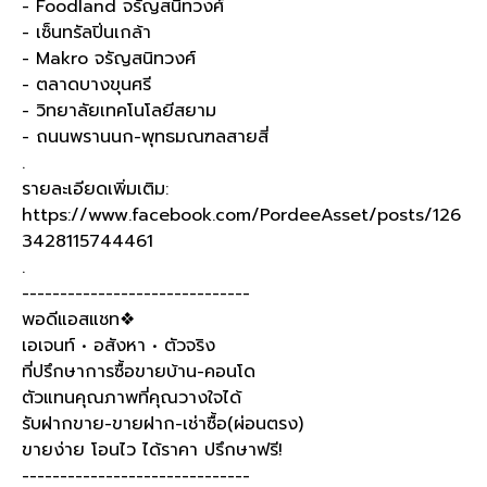
- Foodland จรัญสนิทวงศ์
- เซ็นทรัลปิ่นเกล้า
- Makro จรัญสนิทวงศ์
- ตลาดบางขุนศรี
- วิทยาลัยเทคโนโลยีสยาม
- ถนนพรานนก-พุทธมณฑลสายสี่
.
รายละเอียดเพิ่มเติม:
https://www.facebook.com/PordeeAsset/posts/126
3428115744461
.
------------------------------
พอดีแอสแชท❖
เอเจนท์ • อสังหา • ตัวจริง
ที่ปรึกษาการซื้อขายบ้าน-คอนโด
ตัวแทนคุณภาพที่คุณวางใจได้
รับฝากขาย-ขายฝาก-เช่าซื้อ(ผ่อนตรง)
ขายง่าย โอนไว ได้ราคา ปรึกษาฟรี!
------------------------------