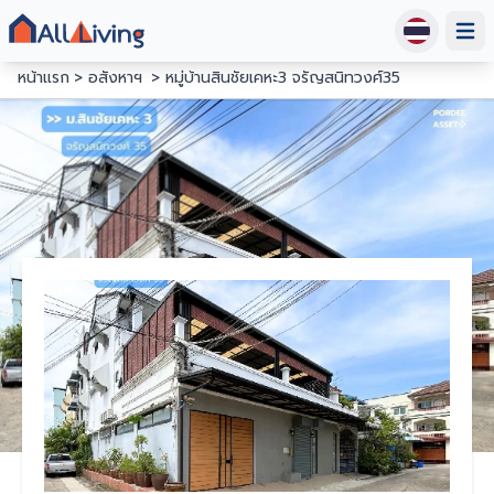
Open
หน้าแรก
อสังหาฯ
หมู่บ้านสินชัยเคหะ3 จรัญสนิทวงศ์35