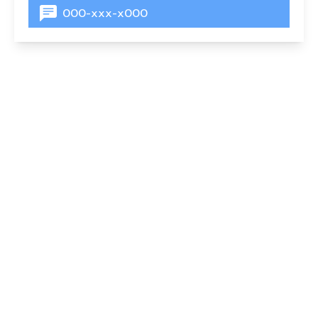
000-xxx-x000