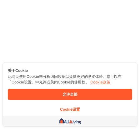
关于Cookie
此网页使用Cookie来分析访问数据以提供更好的浏览体验。您可以在
「Cookie设置」中允许或关闭Cookie的使用权。
Cookie政策
允许全部
Cookie设置