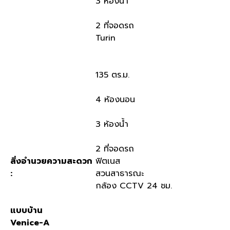
3
ห้องน้ำ
2
ที่จอดรถ
Turin
135
ตร
.
ม
.
4
ห้องนอน
3
ห้องน้ำ
2
ที่จอดรถ
สิ่งอำนวยความสะดวก
ฟิตเนส
:
สวนสาธารณะ
กล้อง
CCTV 24
ชม
.
แบบบ้าน
Venice-A