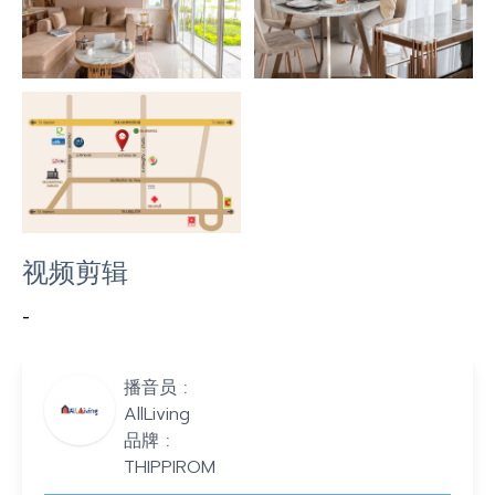
视频剪辑
-
播音员 :
AllLiving
品牌 :
THIPPIROM