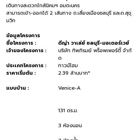
เดินทางสะดวกใกล้นิคมฯ อมตะนคร
สามารถเข้า
-
ออกได้
2
เส้นทาง ถ
.
เลี่ยงเมืองชลบุรี และถ
.
สุขุ
มวิท
ข้อมูลโครงการ
ชื่อโครงการ
:
ดีญ่า วาเล่ย์ ชลบุรี
-
มอเตอร์เวย์
เจ้าของโครงการ
:
บริษัท ทิพภิรมย์ พร็อพเพอร์ตี้ จำกั
ด
ประเภทโครงการ
:
ทาวน์โฮม
ราคาเริ่มต้น
:
2.39
ล้านบาท
*
แบบบ้าน
:
Venice-A
131
ตร
.
ม
.
3
ห้องนอน