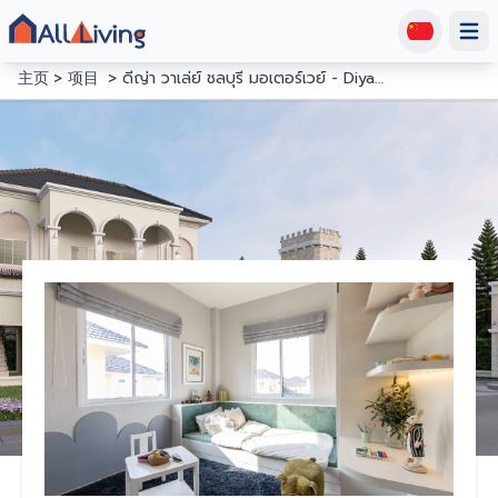
Open
主页
项目
ดีญ่า วาเล่ย์ ชลบุรี มอเตอร์เวย์ - Diya Valley