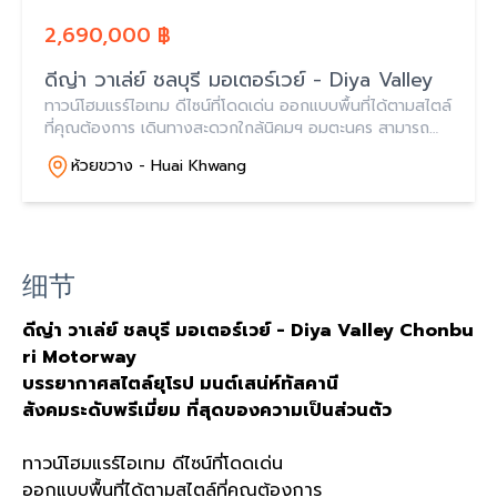
2,690,000 ฿
ดีญ่า วาเล่ย์ ชลบุรี มอเตอร์เวย์ - Diya Valley
ทาวน์โฮมแรร์ไอเทม ดีไซน์ที่โดดเด่น ออกแบบพื้นที่ได้ตามสไตล์
ที่คุณต้องการ เดินทางสะดวกใกล้นิคมฯ อมตะนคร สามารถ
เข้า-ออกได้ 2 เส้นทาง ถ.เลี่ยงเมืองชลบุรี และถ.สุขุมวิท
ห้วยขวาง - Huai Khwang
细节
ดีญ่า วาเล่ย์ ชลบุรี มอเตอร์เวย์ - Diya Valley Chonbu
ri Motorway
บรรยากาศสไตล์ยุโรป
มนต์เสน่ห์ทัสคานี
สังคมระดับพรีเมี่ยม
ที่สุดของความเป็นส่วนตัว
ทาวน์โฮมแรร์ไอเทม ดีไซน์ที่โดดเด่น
ออกแบบพื้นที่ได้ตามสไตล์ที่คุณต้องการ