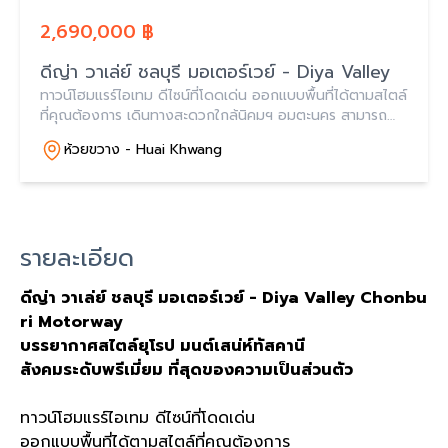
2,690,000 ฿
ดีญ่า วาเล่ย์ ชลบุรี มอเตอร์เวย์ - Diya Valley
ทาวน์โฮมแรร์ไอเทม ดีไซน์ที่โดดเด่น ออกแบบพื้นที่ได้ตามสไตล์
ที่คุณต้องการ เดินทางสะดวกใกล้นิคมฯ อมตะนคร สามารถ
เข้า-ออกได้ 2 เส้นทาง ถ.เลี่ยงเมืองชลบุรี และถ.สุขุมวิท
ห้วยขวาง - Huai Khwang
รายละเอียด
ดีญ่า วาเล่ย์ ชลบุรี มอเตอร์เวย์ - Diya Valley Chonbu
ri Motorway
บรรยากาศสไตล์ยุโรป
มนต์เสน่ห์ทัสคานี
สังคมระดับพรีเมี่ยม
ที่สุดของความเป็นส่วนตัว
ทาวน์โฮมแรร์ไอเทม ดีไซน์ที่โดดเด่น
ออกแบบพื้นที่ได้ตามสไตล์ที่คุณต้องการ