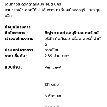
เดินทางสะดวกใกล้นิคมฯ อมตะนคร
สามารถเข้า
-
ออกได้
2
เส้นทาง ถ
.
เลี่ยงเมืองชลบุรี และถ
.
สุขุ
มวิท
ข้อมูลโครงการ
ชื่อโครงการ
:
ดีญ่า วาเล่ย์ ชลบุรี
-
มอเตอร์เวย์
เจ้าของโครงการ
:
บริษัท ทิพภิรมย์ พร็อพเพอร์ตี้ จำกั
ด
ประเภทโครงการ
:
ทาวน์โฮม
ราคาเริ่มต้น
:
2.39
ล้านบาท
*
แบบบ้าน
:
Venice-A
131
ตร
.
ม
.
3
ห้องนอน