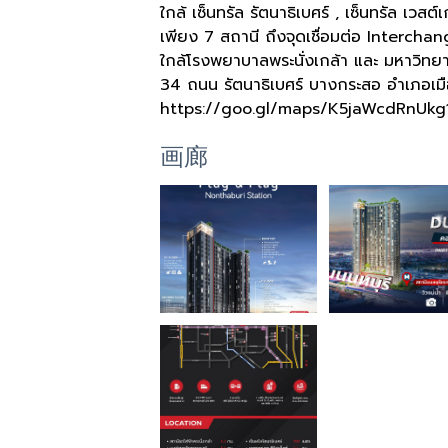
ใกล้ เซ็นทรัล รัตนาธิเบศร์ , เซ็นทรัล เวสต
เพียง 7 สถานี ถึงจุดเชื่อมต่อ Interchan
ใกล้โรงพยาบาลพระนั่งเกล้า และ มหาวิทยา
34 ถนน รัตนาธิเบศร์ บางกระสอ อำเภอเมื
https://goo.gl/maps/K5jaWcdRnUkg
画廊