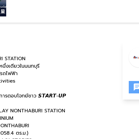
I STATION
หนึ่งเดียวในนนทบุรี
ล้รถไฟฟ้า
tivities
 บริการตอบโจทย์ชาว 𝙎𝙏𝘼𝙍𝙏-𝙐𝙋
LAY NONTHABURI STATION
INIUM
NONTHABURI
058.4 ตร.ม.)