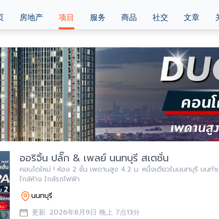
页
房地产
项目
服务
商品
社交
文章
ออริจิ้น ปลั๊ก & เพลย์ นนทบุรี สเตชั่น
คอนโดใหม่ ! ห้อง 2 ชั้น เพดานสูง 4.2 ม. หนึ่งเดียวในนนทบุรี บนทำเล
ใกล้ห้าง ใกล้รถไฟฟ้า
นนทบุรี
更新: 2026年8月9日 晚上 7点13分