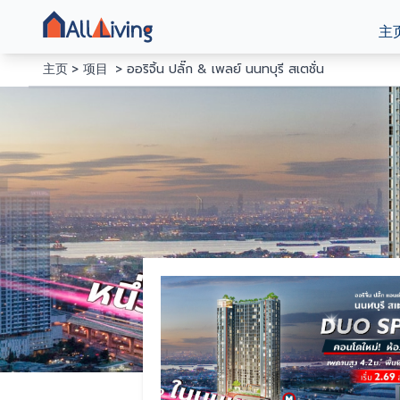
主
主页
项目
ออริจิ้น ปลั๊ก & เพลย์ นนทบุรี สเตชั่น