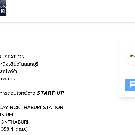
I STATION
หนึ่งเดียวในนนทบุรี
ล้รถไฟฟ้า
tivities
 บริการตอบโจทย์ชาว 𝙎𝙏𝘼𝙍𝙏-𝙐𝙋
LAY NONTHABURI STATION
INIUM
NONTHABURI
058.4 ตร.ม.)