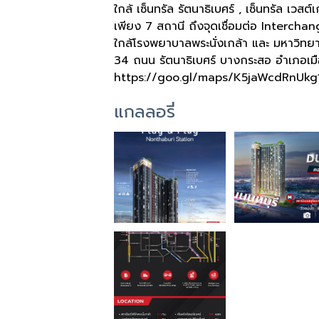
ใกล้ เซ็นทรัล รัตนาธิเบศร์ , เซ็นทรัล เวสต
เพียง 7 สถานี ถึงจุดเชื่อมต่อ Interchan
ใกล้โรงพยาบาลพระนั่งเกล้า และ มหาวิทยา
34 ถนน รัตนาธิเบศร์ บางกระสอ อำเภอเมื
https://goo.gl/maps/K5jaWcdRnUkg
แกลลอรี่