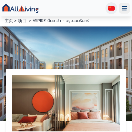
Open
主页
项目
ASPIRE ปิ่นเกล้า - อรุณอมรินทร์