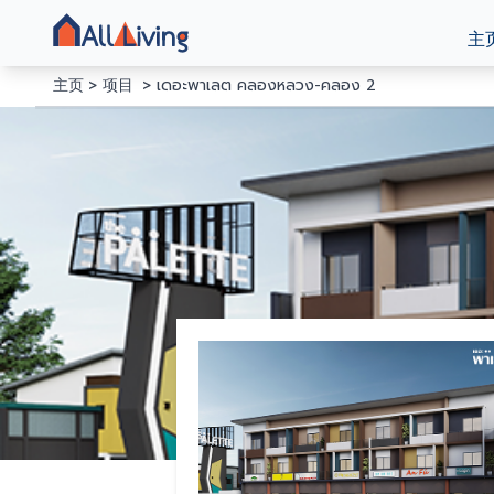
主
主页
项目
เดอะพาเลต คลองหลวง-คลอง 2