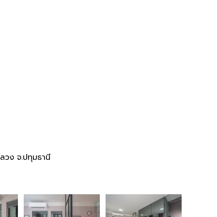
วง จ.ปทุมธานี