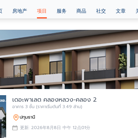
页
房地产
项目
服务
商品
社交
文章
เดอะพาเลต คลองหลวง-คลอง 2
อาคาร 3 ชั้น (ราคาเริ่มต้นที่ 3.49 ล้าน)
ปทุมธานี
更新: 2026年8月8日 中午 12点01分