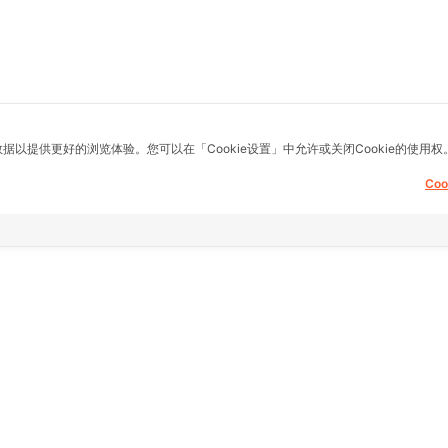
数据以提供更好的浏览体验。您可以在「Cookie设置」中允许或关闭Cookie的使用权
Co
息，提供建议，买
其他链接
支持
主页
常问问题
fice)
房地产
想退货怎么退？