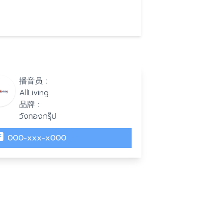
播音员 :
AllLiving
品牌 :
วังทองกรุ๊ป
000-xxx-x000