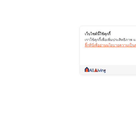
เว็บไซต์นี้ใช้คุกกี้
เราใช้คุกกี้เพื่อเพิ่มประสิทธิภา
ลิ๊กที่นี่เพื่ออ่านนโยบายความเป็
คอมมูนิตี้ที่เป็นมากกว่าการซื้อขาย รวบรวมข้
ปรึกษา ซื้อ ขาย เช่า สาระดีๆ รวมไว้ในที่เดียว
บริษัท โปรไลฟ์ พลัส จำกัด (มหาชน)(ส