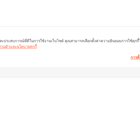
พ และประสบการณ์ที่ดีในการใช้งานเว็บไซต์ คุณสามารถเลือกตั้งค่าความยินยอมการใช้คุกกี้ได้
นส่วนตัวและนโยบายคุกกี้
การตั้
อมูลอสังหาฯ ให้คำ
ลิ้งค์อื่น ๆ
ช่วยเหลือ
หน้าแรก
คำถามที่พบบ่อย
ำนักงานใหญ่)
อสังหาริมทรัพย์
เงื่อนไขการคืนสินค้