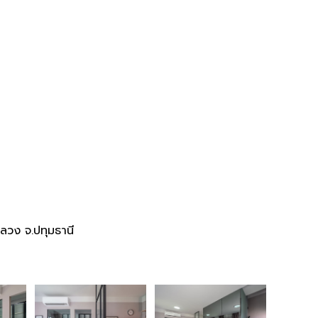
วง จ.ปทุมธานี