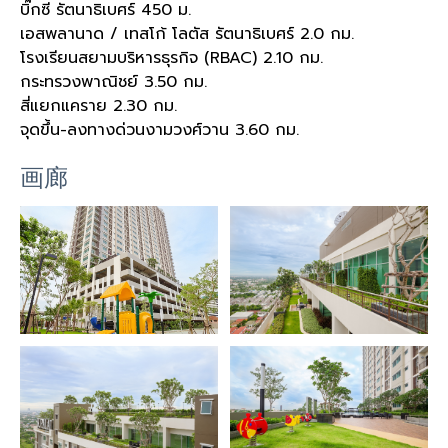
บิ๊กซี รัตนาธิเบศร์ 450 ม.
เอสพลานาด / เทสโก้ โลตัส รัตนาธิเบศร์ 2.0 กม.
โรงเรียนสยามบริหารธุรกิจ (RBAC)
2.10 กม.
กระทรวงพาณิชย์
3.50 กม.
สี่แยกแคราย
2.30 กม.
จุดขึ้น-ลงทางด่วนงามวงศ์วาน
3.60 กม.
画廊