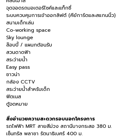
คลับเฮ้าส์
จุดจอดรถมอเตอร์ไซค์และแท็กซี่
ระบบควบคุมการเข้าออกลิฟต์ (คีย์การ์ดและสแกนนิ้ว)
สนามเด็กเล่น
Co-working space
Sky lounge
ล๊อบบี้ / แผนกต้อนรับ
สวนดาดฟ้า
สระว่ายน้ำ
Easy pass
ซาวน่า
กล้อง CCTV
สระว่ายน้ำสำหรับเด็ก
ฟิตเนส
ตู้จดหมาย
สิ่งอำนวยความสะดวกรอบนอกโครงการ
รถไฟฟ้า MRT สายสีม่วง สถานีบางกระสอ 380 ม.
เซ็นทรัล พลาซา รัตนาธิเบศร์ 400 ม.