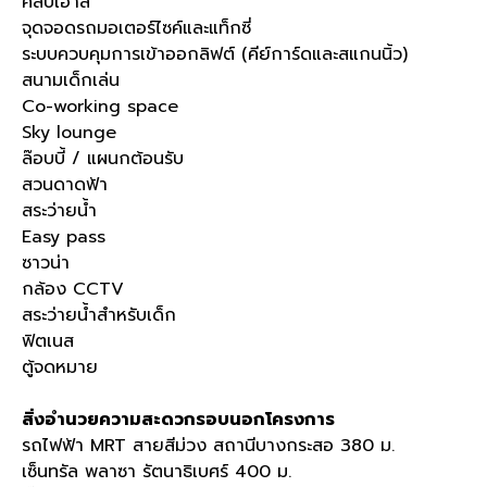
คลับเฮ้าส์
จุดจอดรถมอเตอร์ไซค์และแท็กซี่
ระบบควบคุมการเข้าออกลิฟต์ (คีย์การ์ดและสแกนนิ้ว)
สนามเด็กเล่น
Co-working space
Sky lounge
ล๊อบบี้ / แผนกต้อนรับ
สวนดาดฟ้า
สระว่ายน้ำ
Easy pass
ซาวน่า
กล้อง CCTV
สระว่ายน้ำสำหรับเด็ก
ฟิตเนส
ตู้จดหมาย
สิ่งอำนวยความสะดวกรอบนอกโครงการ
รถไฟฟ้า MRT สายสีม่วง สถานีบางกระสอ 380 ม.
เซ็นทรัล พลาซา รัตนาธิเบศร์ 400 ม.