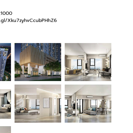
 21000
o.gl/Xku7zyhvCcubPHhZ6