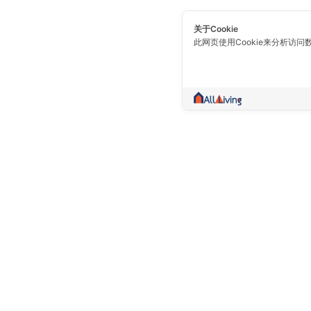
关于Cookie
此网页使用Cookie来分析访问
一个不仅仅是交易的社区。 收集房地产信
卖，出租，好的信息，都在一个地方。
Prolife Plus Pub Co., Ltd.(Head Of
10150 泰国 曼谷 Bang Khun Thian (
(区) Sakae Ngam ( 路 ) 109/8,109/
02-897-1770
02-451-6923