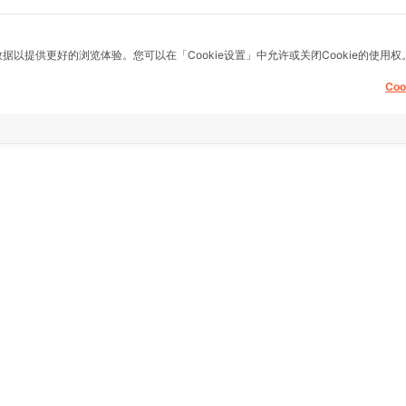
数据以提供更好的浏览体验。您可以在「Cookie设置」中允许或关闭Cookie的使用权
Co
息，提供建议，买
其他链接
支持
主页
常问问题
fice)
房地产
想退货怎么退？
县) Samae Dam
9号
商品
关于我们
服务
服务条款