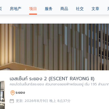
页
房地产
项目
服务
商品
社交
文章
เอสเซ็นท์ ระยอง 2 (ESCENT RAYONG II)
คอนโดในเซ็นทรัลระยอง ส่วนกลางลอยฟ้าพร้อมอยู่ เริ่ม 1.95 ล้านบา
ระยอง
更新: 2026年8月9日 晚上 8点37分