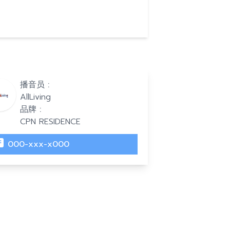
播音员 :
AllLiving
品牌 :
CPN RESIDENCE
000-xxx-x000