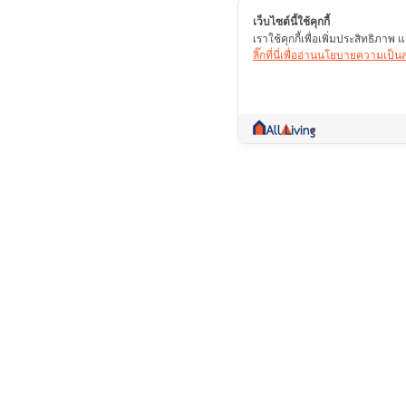
เว็บไซต์นี้ใช้คุกกี้
เราใช้คุกกี้เพื่อเพิ่มประสิทธิภา
ลิ๊กที่นี่เพื่ออ่านนโยบายความเป็
คอมมูนิตี้ที่เป็นมากกว่าการซื้อขาย รวบรวมข้
ปรึกษา ซื้อ ขาย เช่า สาระดีๆ รวมไว้ในที่เดียว
บริษัท โปรไลฟ์ พลัส จำกัด (มหาชน)(ส
เลขที่ 109/8,109/9 ถนนสะแกงาม แขว
บางขุนเทียน กรุงเทพฯ 10150
02-897-1770
02-451-6923