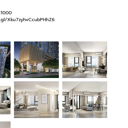
 21000
o.gl/Xku7zyhvCcubPHhZ6