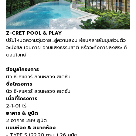
Z-CRET POOL & PLAY
ปรับโหมดความวุ่นวาย
…
สู่ความสงบ ผ่อนคลายในมุมส่วนตัว
จะนั่งชิล เอนกาย อาบแสงธรรมชาติ หรือจะทิ้งกายลงสระ ก็
ตอบโจทย์
ข้อมูลโครงการ
นิว ซี
-
สแควร์ สวนหลวง สเตชั่น
ชื่อโครงการ
นิว ซี
-
สแควร์ สวนหลวง สเตชั่น
เนื้อที่โครงการ
2-1-01
ไร่
อาคาร
&
ยูนิต
2
อาคาร
289
ยูนิต
แบบห้อง
&
ขนาดห้อง
- TYPE S (22.20
ตร
.
ม
.) 26
ยูนิต