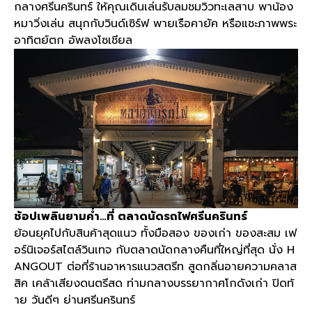
กลางศรีนครินทร์ ให้คุณเดินเล่นรับลมชมวิวทะเลสาบ พาน้อง
หมาวิ่งเล่น สนุกกับวินด์เซิร์ฟ พายเรือคายัค หรือแชะภาพพระ
อาทิตย์ตก อัพลงโซเชียล
ช้อปเพลินยามค่ำ
…
ที่ ตลาดนัดรถไฟศรีนครินทร์
ย้อนยุคไปกับสินค้าสุดแนว ทั้งมือสอง ของเก่า ของสะสม เฟ
อร์นิเจอร์สไตล์วินเทจ กับตลาดนัดกลางคืนที่ใหญ่ที่สุด นั่ง
H
ANGOUT
ต่อที่ร้านอาหารแนวสตรีท สูดกลิ่นอายความคลาส
สิค เคล้าเสียงดนตรีสด ท่ามกลางบรรยากาศโกดังเก่า ปิดท้
าย วันดีๆ ย่านศรีนครินทร์