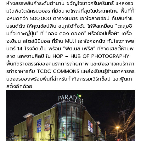
ห้างสรรพสินค้าระดับตำนาน ขวัญใจชาวศรีนครินทร์ แหล่งรว
มไลฟ์สไตล์ครบวงจร ที่มีขนาดใหญ่ที่สุดในประเทศไทย พื้นที่ทั้
งหมดกว่า
500,000
ตารางเมตร เอาใจสายช้อป กับสินค้าแ
บรนด์ดัง ให้คุณช้อปฟิน สนุกได้ทั้งวัน ให้ฟีลเหมือน
“
ตะลุยชิ
มทั่วเกาะญี่ปุ่น
”
ที่
“
ดอง ดอง ดองกิ
”
หรือช้อปเสื้อผ้า เครื่อ
งเขียน สไตล์มินิมอล ที่ร้าน
MUJI
เอาใจคอหนัง กับโรงภาพย
นตร์
14
โรงจัดเต็ม พร้อม
“
ฟิตเนส เฟิร์ส
”
ที่สายเฮลตี้ห้ามพ
ลาด เสพงานศิลป์ ใน
HOP – HUB OF PHOTOGRAPHY
พื้นที่สร้างสรรค์ของคนรักการถ่ายภาพ และยังเอาใจคนรักกา
รทำอาหารกับ
TCDC COMMONS
แหล่งเรียนรู้ร้านอาหารคร
บวงจรของพร้อมพื้นที่สำหรับทำกิจกรรมเวิร์กช็อป และฟู้ดเท
สติ้งอีกด้วย