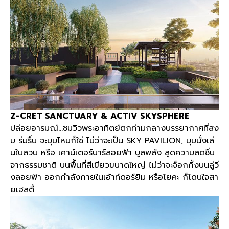
Z-CRET SANCTUARY & ACTIV SKYSPHERE
ปล่อยอารมณ์
…
ชมวิวพระอาทิตย์ตกท่ามกลางบรรยากาศที่สง
บ ร่มรื่น จะมุมไหนก็ใช่ ไม่ว่าจะเป็น
SKY PAVILION,
มุมนั่งเล่
นในสวน หรือ เคาน์เตอร์บาร์ลอยฟ้า บูสพลัง สูดความสดชื่น
จากธรรมชาติ บนพื้นที่สีเขียวขนาดใหญ่ ไม่ว่าจะจ็อกกิ้งบนลู่วิ่
งลอยฟ้า ออกกำลังกายในเอ้าท์ดอร์ยิม หรือโยคะ ก็โดนใจสา
ยเฮลตี้