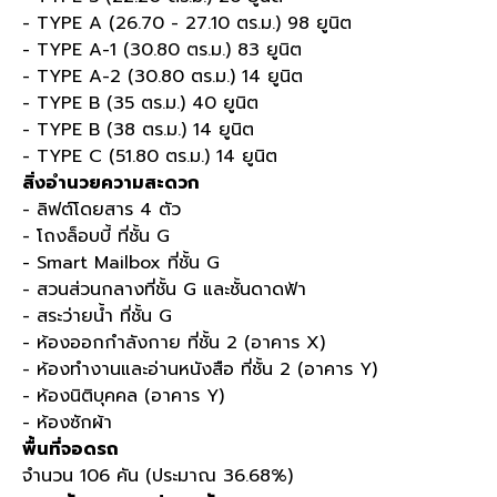
- TYPE A (26.70 - 27.10
ตร
.
ม
.) 98
ยูนิต
- TYPE A-1 (30.80
ตร
.
ม
.) 83
ยูนิต
- TYPE A-2 (30.80
ตร
.
ม
.) 14
ยูนิต
- TYPE B (35
ตร
.
ม
.) 40
ยูนิต
- TYPE B (38
ตร
.
ม
.) 14
ยูนิต
- TYPE C (51.80
ตร
.
ม
.) 14
ยูนิต
สิ่งอำนวยความสะดวก
-
ลิฟต์โดยสาร
4
ตัว
-
โถงล็อบบี้ ที่ชั้น
G
- Smart Mailbox
ที่ชั้น
G
-
สวนส่วนกลางที่ชั้น
G
และชั้นดาดฟ้า
-
สระว่ายน้ำ ที่ชั้น
G
-
ห้องออกกำลังกาย ที่ชั้น
2 (
อาคาร
X)
-
ห้องทำงานและอ่านหนังสือ ที่ชั้น
2 (
อาคาร
Y)
-
ห้องนิติบุคคล
(
อาคาร
Y)
-
ห้องซักผ้า
พื้นที่จอดรถ
จำนวน
106
คัน
(
ประมาณ
36.68%)