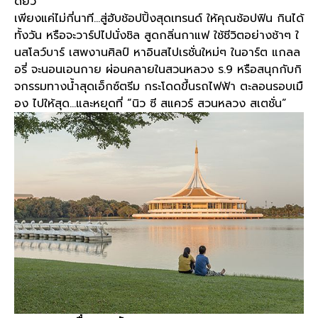
ดียว
เพียงแค่ไม่กี่นาที
…
สู่ฮับช้อปปิ้งสุดเทรนด์ ให้คุณช้อปฟิน กินได้
ทั้งวัน หรือจะวาร์ปไปนั่งชิล สูดกลิ่นกาแฟ ใช้ชีวิตอย่างช้าๆ ใ
นสโลว์บาร์ เสพงานศิลป์ หาอินสไปเรชั่นใหม่ๆ ในอาร์ต แกลล
อรี่ จะนอนเอนกาย ผ่อนคลายในสวนหลวง ร
.9
หรือสนุกกับกิ
จกรรมทางน้ำสุดเอ็กซ์ตรีม กระโดดขึ้นรถไฟฟ้า ตะลอนรอบเมื
อง ไปให้สุด
…
และหยุดที่
“
นิว ซี สแควร์ สวนหลวง สเตชั่น
”