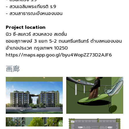
- สวนเฉลิมพระเกียรติ ร
.9
- สวนสาธารณะบึงหนองบอน
Project location
นิว ซี
-
สแควร์ สวนหลวง สเตชั่น
ซอยสุภาพงษ์
3
แยก
5-2
ถนนศรีนครินทร์ ตำบลหนองบอน
อำเภอประเวศ กรุงเทพฯ
10250
https://maps.app.goo.gl/byu4WopZZ73D2AJF6
画廊