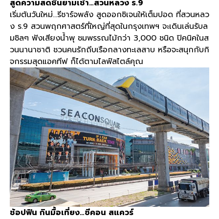
สูดความสดชื่นยามเช้า
…
สวนหลวง ร
.9
เริ่มต้นวันใหม่
…
รีชาร์จพลัง สูดออกซิเจนให้เต็มปอด ที่สวนหลว
ง ร
.9
สวนพฤกศาสตร์ที่ใหญ่ที่สุดในกรุงเทพฯ จะเดินเล่นรับล
มชิลๆ ฟังเสียงน้ำพุ ชมพรรณไม้กว่า
3,000
ชนิด ปิคนิคในส
วนนานาชาติ ชวนคนรักถีบเรือกลางทะเลสาบ หรือจะสนุกกับกิ
จกรรมสุดแอคทีฟ ก็ได้ตามไลฟ์สไตล์คุณ
ช้อปฟิน กินมื้อเที่ยง
…
ซีคอน สแควร์