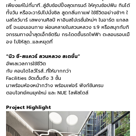
เพียงแค่ไม่กี่นาที
…
สู่ฮับช้อปปิ้งสุดเทรนด์ ให้คุณช้อปฟิน กินได้
ทั้งวัน หรือจะวาร์ปไปนั่งชิล สูดกลิ่นกาแฟ ใช้ชีวิตอย่างช้าๆ ใ
นสโลว์บาร์ เสพงานศิลป์ หาอินสไปเรชั่นใหม่ๆ ในอาร์ต แกลล
อรี่ จะนอนเอนกาย ผ่อนคลายในสวนหลวง ร
.9
หรือสนุกกับกิ
จกรรมทางน้ำสุดเอ็กซ์ตรีม กระโดดขึ้นรถไฟฟ้า ตะลอนรอบเมื
อง ไปให้สุด
…
และหยุดที่
“
นิว ซี
-
สแควร์ สวนหลวง สเตชั่น
”
อัพเลเวลการใช้ชีวิต
กับ คอนโดโลว์ไรส์
…
ที่ให้มากกว่า
Facilities
จัดเต็มถึง
3
ชั้น
มาพร้อมห้องหน้ากว้าง พร้อมเฟอร์ ฟังก์ชันครบ
ตอบโจทย์คนยุคใหม่ และ
NUE
ไลฟ์สไตล์
Project Highlight