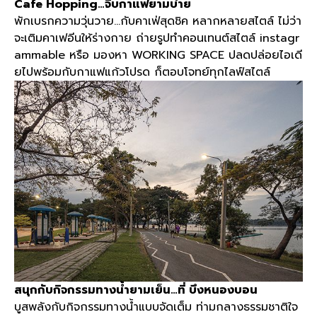
Cafe Hopping…
จิบกาแฟยามบ่าย
พักเบรกความวุ่นวาย
…
กับคาเฟ่สุดชิค หลากหลายสไตล์ ไม่ว่า
จะเติมคาเฟอีนให้ร่างกาย ถ่ายรูปทำคอนเทนต์สไตล์
instagr
ammable
หรือ มองหา
WORKING SPACE
ปลดปล่อยไอเดี
ยไปพร้อมกับกาแฟแก้วโปรด ก็ตอบโจทย์ทุกไลฟ์สไตล์
สนุกกับกิจกรรมทางน้ำยามเย็น
…
ที่ บึงหนองบอน
บูสพลังกับกิจกรรมทางน้ำแบบจัดเต็ม ท่ามกลางธรรมชาติใจ