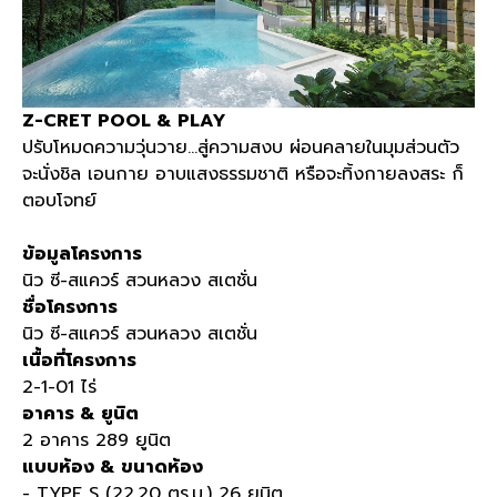
Z-CRET POOL & PLAY
ปรับโหมดความวุ่นวาย
…
สู่ความสงบ ผ่อนคลายในมุมส่วนตัว
จะนั่งชิล เอนกาย อาบแสงธรรมชาติ หรือจะทิ้งกายลงสระ ก็
ตอบโจทย์
ข้อมูลโครงการ
นิว ซี
-
สแควร์ สวนหลวง สเตชั่น
ชื่อโครงการ
นิว ซี
-
สแควร์ สวนหลวง สเตชั่น
เนื้อที่โครงการ
2-1-01
ไร่
อาคาร
&
ยูนิต
2
อาคาร
289
ยูนิต
แบบห้อง
&
ขนาดห้อง
- TYPE S (22.20
ตร
.
ม
.) 26
ยูนิต