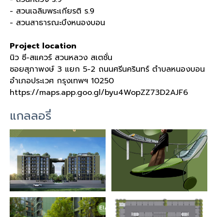
- สวนเฉลิมพระเกียรติ ร
.9
- สวนสาธารณะบึงหนองบอน
Project location
นิว ซี
-
สแควร์ สวนหลวง สเตชั่น
ซอยสุภาพงษ์
3
แยก
5-2
ถนนศรีนครินทร์ ตำบลหนองบอน
อำเภอประเวศ กรุงเทพฯ
10250
https://maps.app.goo.gl/byu4WopZZ73D2AJF6
แกลลอรี่