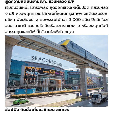
สูดความสดชื่นยามเช้า
…
สวนหลวง ร
.9
เริ่มต้นวันใหม่
…
รีชาร์จพลัง สูดออกซิเจนให้เต็มปอด ที่สวนหลว
ง ร
.9
สวนพฤกศาสตร์ที่ใหญ่ที่สุดในกรุงเทพฯ จะเดินเล่นรับล
มชิลๆ ฟังเสียงน้ำพุ ชมพรรณไม้กว่า
3,000
ชนิด ปิคนิคในส
วนนานาชาติ ชวนคนรักถีบเรือกลางทะเลสาบ หรือจะสนุกกับกิ
จกรรมสุดแอคทีฟ ก็ได้ตามไลฟ์สไตล์คุณ
ช้อปฟิน กินมื้อเที่ยง
…
ซีคอน สแควร์