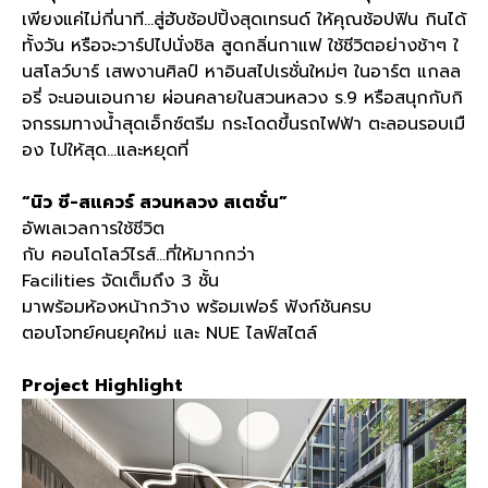
เพียงแค่ไม่กี่นาที
…
สู่ฮับช้อปปิ้งสุดเทรนด์ ให้คุณช้อปฟิน กินได้
ทั้งวัน หรือจะวาร์ปไปนั่งชิล สูดกลิ่นกาแฟ ใช้ชีวิตอย่างช้าๆ ใ
นสโลว์บาร์ เสพงานศิลป์ หาอินสไปเรชั่นใหม่ๆ ในอาร์ต แกลล
อรี่ จะนอนเอนกาย ผ่อนคลายในสวนหลวง ร
.9
หรือสนุกกับกิ
จกรรมทางน้ำสุดเอ็กซ์ตรีม กระโดดขึ้นรถไฟฟ้า ตะลอนรอบเมื
อง ไปให้สุด
…
และหยุดที่
“
นิว ซี
-
สแควร์ สวนหลวง สเตชั่น
”
อัพเลเวลการใช้ชีวิต
กับ คอนโดโลว์ไรส์
…
ที่ให้มากกว่า
Facilities
จัดเต็มถึง
3
ชั้น
มาพร้อมห้องหน้ากว้าง พร้อมเฟอร์ ฟังก์ชันครบ
ตอบโจทย์คนยุคใหม่ และ
NUE
ไลฟ์สไตล์
Project Highlight