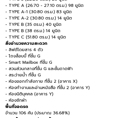
- TYPE A (26.70 - 27.10
ตร
.
ม
.) 98
ยูนิต
- TYPE A-1 (30.80
ตร
.
ม
.) 83
ยูนิต
- TYPE A-2 (30.80
ตร
.
ม
.) 14
ยูนิต
- TYPE B (35
ตร
.
ม
.) 40
ยูนิต
- TYPE B (38
ตร
.
ม
.) 14
ยูนิต
- TYPE C (51.80
ตร
.
ม
.) 14
ยูนิต
สิ่งอำนวยความสะดวก
-
ลิฟต์โดยสาร
4
ตัว
-
โถงล็อบบี้ ที่ชั้น
G
- Smart Mailbox
ที่ชั้น
G
-
สวนส่วนกลางที่ชั้น
G
และชั้นดาดฟ้า
-
สระว่ายน้ำ ที่ชั้น
G
-
ห้องออกกำลังกาย ที่ชั้น
2 (
อาคาร
X)
-
ห้องทำงานและอ่านหนังสือ ที่ชั้น
2 (
อาคาร
Y)
-
ห้องนิติบุคคล
(
อาคาร
Y)
-
ห้องซักผ้า
พื้นที่จอดรถ
จำนวน
106
คัน
(
ประมาณ
36.68%)