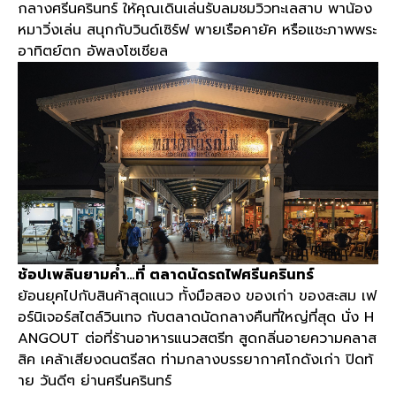
กลางศรีนครินทร์ ให้คุณเดินเล่นรับลมชมวิวทะเลสาบ พาน้อง
หมาวิ่งเล่น สนุกกับวินด์เซิร์ฟ พายเรือคายัค หรือแชะภาพพระ
อาทิตย์ตก อัพลงโซเชียล
ช้อปเพลินยามค่ำ
…
ที่ ตลาดนัดรถไฟศรีนครินทร์
ย้อนยุคไปกับสินค้าสุดแนว ทั้งมือสอง ของเก่า ของสะสม เฟ
อร์นิเจอร์สไตล์วินเทจ กับตลาดนัดกลางคืนที่ใหญ่ที่สุด นั่ง
H
ANGOUT
ต่อที่ร้านอาหารแนวสตรีท สูดกลิ่นอายความคลาส
สิค เคล้าเสียงดนตรีสด ท่ามกลางบรรยากาศโกดังเก่า ปิดท้
าย วันดีๆ ย่านศรีนครินทร์