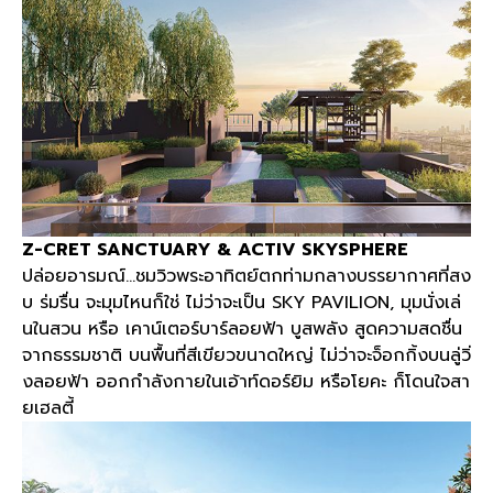
Z-CRET SANCTUARY & ACTIV SKYSPHERE
ปล่อยอารมณ์
…
ชมวิวพระอาทิตย์ตกท่ามกลางบรรยากาศที่สง
บ ร่มรื่น จะมุมไหนก็ใช่ ไม่ว่าจะเป็น
SKY PAVILION,
มุมนั่งเล่
นในสวน หรือ เคาน์เตอร์บาร์ลอยฟ้า บูสพลัง สูดความสดชื่น
จากธรรมชาติ บนพื้นที่สีเขียวขนาดใหญ่ ไม่ว่าจะจ็อกกิ้งบนลู่วิ่
งลอยฟ้า ออกกำลังกายในเอ้าท์ดอร์ยิม หรือโยคะ ก็โดนใจสา
ยเฮลตี้