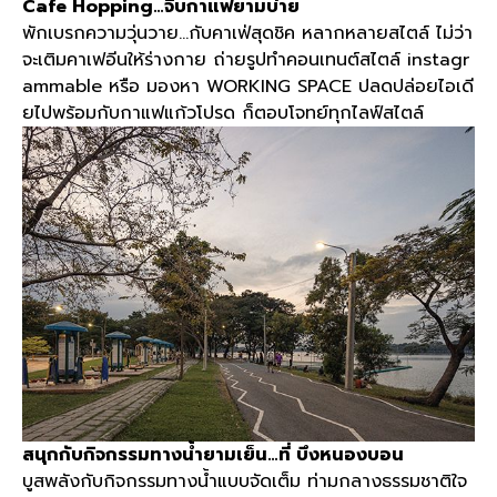
Cafe Hopping…
จิบกาแฟยามบ่าย
พักเบรกความวุ่นวาย
…
กับคาเฟ่สุดชิค หลากหลายสไตล์ ไม่ว่า
จะเติมคาเฟอีนให้ร่างกาย ถ่ายรูปทำคอนเทนต์สไตล์
instagr
ammable
หรือ มองหา
WORKING SPACE
ปลดปล่อยไอเดี
ยไปพร้อมกับกาแฟแก้วโปรด ก็ตอบโจทย์ทุกไลฟ์สไตล์
สนุกกับกิจกรรมทางน้ำยามเย็น
…
ที่ บึงหนองบอน
บูสพลังกับกิจกรรมทางน้ำแบบจัดเต็ม ท่ามกลางธรรมชาติใจ