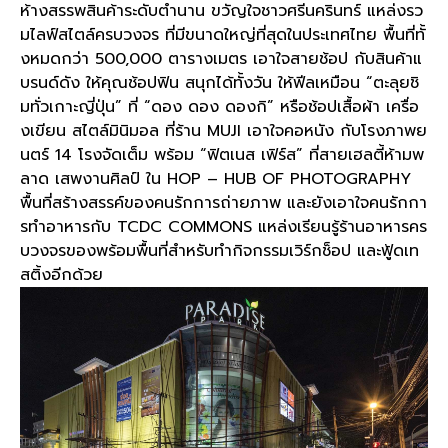
ห้างสรรพสินค้าระดับตำนาน ขวัญใจชาวศรีนครินทร์ แหล่งรว
มไลฟ์สไตล์ครบวงจร ที่มีขนาดใหญ่ที่สุดในประเทศไทย พื้นที่ทั้
งหมดกว่า
500,000
ตารางเมตร เอาใจสายช้อป กับสินค้าแ
บรนด์ดัง ให้คุณช้อปฟิน สนุกได้ทั้งวัน ให้ฟีลเหมือน
“
ตะลุยชิ
มทั่วเกาะญี่ปุ่น
”
ที่
“
ดอง ดอง ดองกิ
”
หรือช้อปเสื้อผ้า เครื่อ
งเขียน สไตล์มินิมอล ที่ร้าน
MUJI
เอาใจคอหนัง กับโรงภาพย
นตร์
14
โรงจัดเต็ม พร้อม
“
ฟิตเนส เฟิร์ส
”
ที่สายเฮลตี้ห้ามพ
ลาด เสพงานศิลป์ ใน
HOP – HUB OF PHOTOGRAPHY
พื้นที่สร้างสรรค์ของคนรักการถ่ายภาพ และยังเอาใจคนรักกา
รทำอาหารกับ
TCDC COMMONS
แหล่งเรียนรู้ร้านอาหารคร
บวงจรของพร้อมพื้นที่สำหรับทำกิจกรรมเวิร์กช็อป และฟู้ดเท
สติ้งอีกด้วย