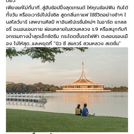
ดียว
เพียงแค่ไม่กี่นาที
…
สู่ฮับช้อปปิ้งสุดเทรนด์ ให้คุณช้อปฟิน กินได้
ทั้งวัน หรือจะวาร์ปไปนั่งชิล สูดกลิ่นกาแฟ ใช้ชีวิตอย่างช้าๆ ใ
นสโลว์บาร์ เสพงานศิลป์ หาอินสไปเรชั่นใหม่ๆ ในอาร์ต แกลล
อรี่ จะนอนเอนกาย ผ่อนคลายในสวนหลวง ร
.9
หรือสนุกกับกิ
จกรรมทางน้ำสุดเอ็กซ์ตรีม กระโดดขึ้นรถไฟฟ้า ตะลอนรอบเมื
อง ไปให้สุด
…
และหยุดที่
“
นิว ซี สแควร์ สวนหลวง สเตชั่น
”