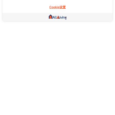
Cookie设置
其他链接
主页
房地产
商品
服务
社交
支持
常问问题
想退货怎么退？
关于我们
服务条款
隐私权政策