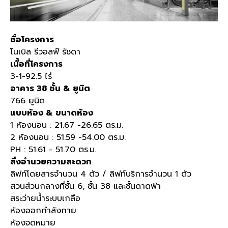
ชื่อโครงการ
โนเบิล รีวอลฟ์ รัชดา
เนื้อที่โครงการ
3-1-92.5
ไร่
อาคาร
38
ชั้น
&
ยูนิต
766
ยูนิต
แบบห้อง
&
ขนาดห้อง
1
ห้องนอน
: 21.67 -26.65
ตร
.
ม
.
2
ห้องนอน
: 51.59 -54.00
ตร
.
ม
.
PH : 51.61 - 51.70
ตร
.
ม
.
สิ่งอำนวยความสะดวก
ลิฟท์โดยสารจำนวน
4
ตัว
/
ลิฟท์บริการจำนวน
1
ตัว
สวนส่วนกลางที่ชั้น
6,
ชั้น
38
และชั้นดาดฟ้า
สระว่ายน้ำระบบเกลือ
ห้องออกกำลังกาย
ห้องจดหมาย