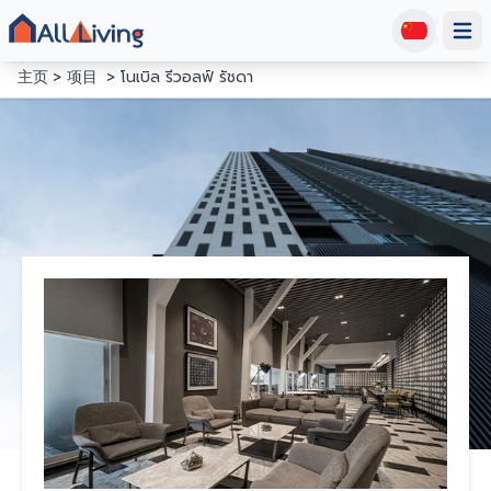
Open
主页
项目
โนเบิล รีวอลฟ์ รัชดา