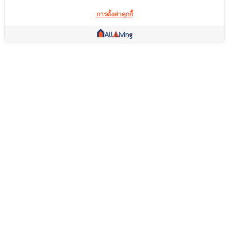
การตั้งค่าคุกกี้
ลิ้งค์อื่น ๆ
หน้าแรก
อสังหาริมทรัพย์
สินค้า
บริการ
คอมมูนิตี้
ช่วยเหลือ
คำถามที่พบบ่อย
เงื่อนไขการคืนสินค้า
เกี่ยวกับเรา
เงื่อนไขการให้บริการ
นโยบายความเป็นส่วนตัว