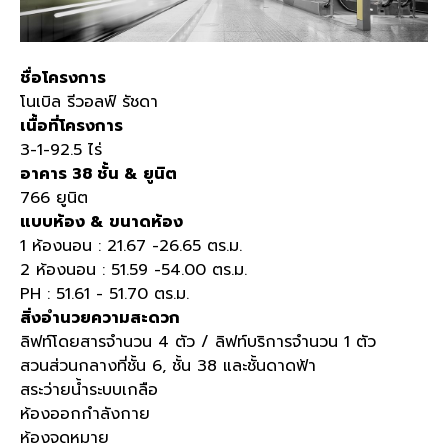
ชื่อโครงการ
โนเบิล รีวอลฟ์ รัชดา
เนื้อที่โครงการ
3-1-92.5
ไร่
อาคาร
38
ชั้น
&
ยูนิต
766
ยูนิต
แบบห้อง
&
ขนาดห้อง
1
ห้องนอน
: 21.67 -26.65
ตร
.
ม
.
2
ห้องนอน
: 51.59 -54.00
ตร
.
ม
.
PH : 51.61 - 51.70
ตร
.
ม
.
สิ่งอำนวยความสะดวก
ลิฟท์โดยสารจำนวน
4
ตัว
/
ลิฟท์บริการจำนวน
1
ตัว
สวนส่วนกลางที่ชั้น
6,
ชั้น
38
และชั้นดาดฟ้า
สระว่ายน้ำระบบเกลือ
ห้องออกกำลังกาย
ห้องจดหมาย