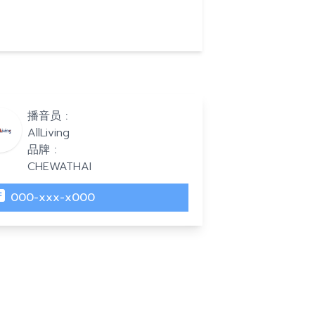
播音员 :
AllLiving
品牌 :
CHEWATHAI
000-xxx-x000