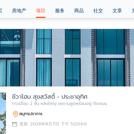
页
房地产
项目
服务
商品
社交
文章
ชีวาโฮม สุขสวัสดิ์ - ประชาอุทิศ
ทาวน์โฮม 2 ชั้น หลังใหญ่ เพดานสูงพร้อมอยู่ ติดถนน
สมุทรปราการ
更新: 2026年8月7日 下午 5点04分