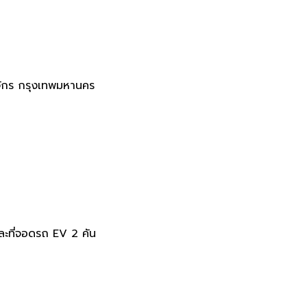
ักร กรุงเทพมหานคร
ละที่จอดรถ
EV 2
คัน