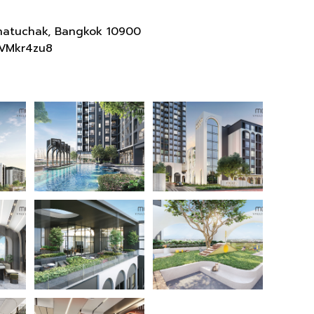
hatuchak, Bangkok 10900
yVMkr4zu8