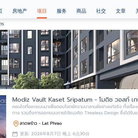
页
房地产
项目
服务
商品
社交
文章
ตร
Modiz Vault Kaset Sripatum - โมดิซ วอลท์ เ
คอนโดที่ออกแบบมาเพื่อตอบโจทย์ความบาลานซ์อย่างแท้จริง ทั้งเรื่องท
ทาง รวมถึงการออกแบบภายใต้แนวคิด Timeless Design ซึ่งได้รับ
Classical Element
ลาดพร้าว - Lat Phrao
更新: 2026年8月7日 晚上 6点30分