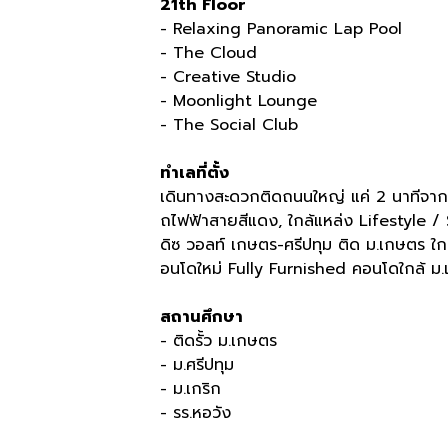
21th Floor
- Relaxing Panoramic Lap Pool
- The Cloud
- Creative Studio
- Moonlight Lounge
- The Social Club
ทำเลที่ตั้ง
เดินทางสะดวกติดถนนใหญ่ แค่
2
นาทีจาก
ถไฟฟ้าสายสีแดง
,
ใกล้แหล่ง
Lifestyle 
ดิซ วอลท์ เกษตร
-
ศรีปทุม ติด ม
.
เกษตร ใก
อนโดใหม่
Fully Furnished
คอนโดใกล้ ม
.
สถานศึกษา
- ติดรั้ว ม
.
เกษตร
- ม
.
ศรีปทุม
- ม
.
เกริก
- รร
.
หอวัง