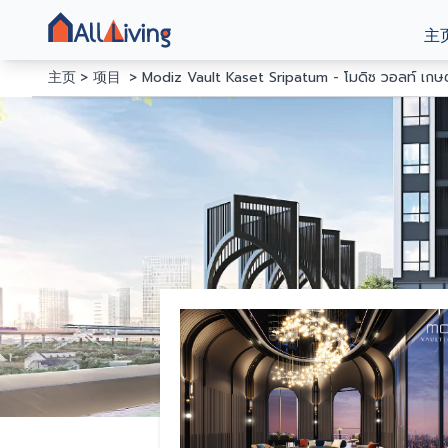
主
主页
项目
Modiz Vault Kaset Sripatum - โมดิซ วอลท์ เกษ