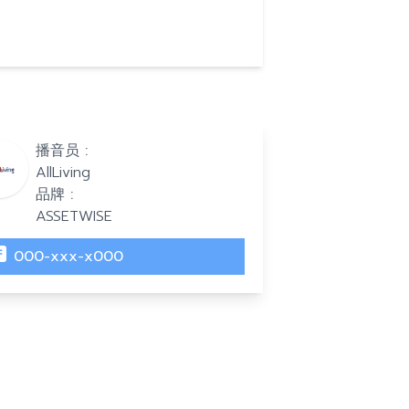
播音员 :
AllLiving
品牌 :
ASSETWISE
000-xxx-x000