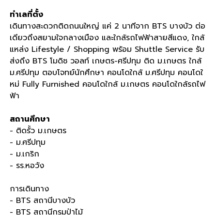
ทำเลที่ตั้ง
เดินทางสะดวกติดถนนใหญ่ แค่
2
นาทีจาก
BTS
บางบัว ต่อ
เดียวถึงสยามใจกลางเมือง และใกล้รถไฟฟ้าสายสีแดง
,
ใกล้
แหล่ง
Lifestyle / Shopping
พร้อม
Shuttle Service
รับ
ส่งถึง
BTS
โมดิซ วอลท์ เกษตร
-
ศรีปทุม ติด ม
.
เกษตร ใกล้
ม
.
ศรีปทุม ตอบโจทย์นักศึกษา คอนโดใกล้ ม
.
ศรีปทุม คอนโดใ
หม่
Fully Furnished
คอนโดใกล้ ม
.
เกษตร คอนโดใกล้รถไฟ
ฟ้า
สถานศึกษา
- ติดรั้ว ม
.
เกษตร
- ม
.
ศรีปทุม
- ม
.
เกริก
- รร
.
หอวัง
การเดินทาง
- BTS
สถานีบางบัว
- BTS
สถานีกรมป่าไม้