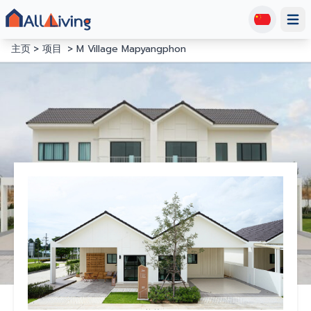
Open
主页
项目
M Village Mapyangphon