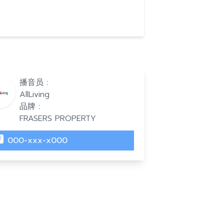
播音员 :
AllLiving
品牌 :
FRASERS PROPERTY
000-xxx-x000