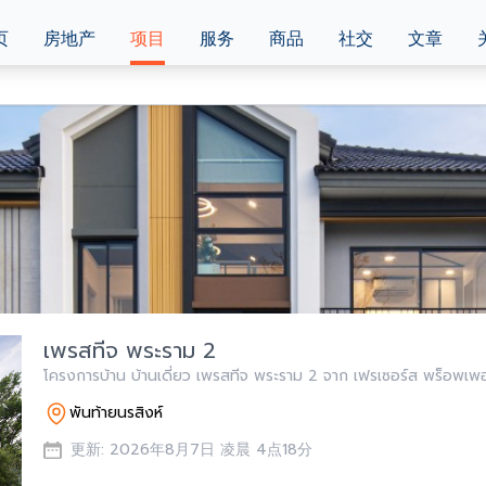
页
房地产
项目
服务
商品
社交
文章
เพรสทีจ พระราม 2
โครงการบ้าน บ้านเดี่ยว เพรสทีจ พระราม 2 จาก เฟรเซอร์ส พร็อพเพอร
พันท้ายนรสิงห์
更新: 2026年8月7日 凌晨 4点18分