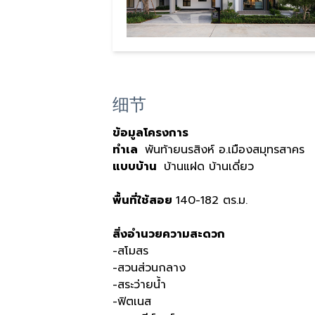
细节
ข้อมูลโครงการ
ทำเล
พันท้ายนรสิงห์ อ.เมืองสมุทรสาคร
แบบบ้าน
บ้านแฝด บ้านเดี่ยว
พื้นที่ใช้สอย
140-182 ตร.ม.
สิ่งอำนวยความสะดวก
-สโมสร
-สวนส่วนกลาง
-สระว่ายน้ำ
-ฟิตเนส