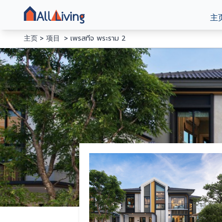
主
主页
项目
เพรสทีจ พระราม 2