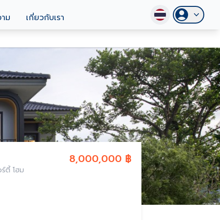
วาม
เกี่ยวกับเรา
8,000,000 ฿
์ตี้ โฮม