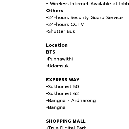
+ Wireless Internet Available at lob
Others
+24-hours Security Guard Service
+24-hours CCTV
+Shutter Bus
Location
BTS
+Punnawithi
+Udomsuk
EXPRESS WAY
+Sukhumvit 50
+Sukhumvit 62
+Bangna - Ardnarong
+Bangna
SHOPPING MALL
+True Digital Park