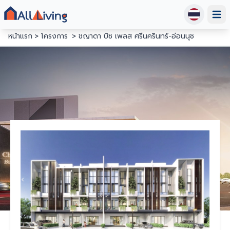
Open
หน้าแรก
โครงการ
ชญาดา บิซ เพลส ศรีนครินทร์-อ่อนนุช