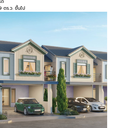
รถ
.9 ตร.ว. ขึ้นไป