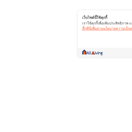
เว็บไซต์นี้ใช้คุกกี้
เราใช้คุกกี้เพื่อเพิ่มประสิทธิภา
ลิ๊กที่นี่เพื่ออ่านนโยบายความเป็
คอมมูนิตี้ที่เป็นมากกว่าการซื้อขาย รวบรวมข้
ปรึกษา ซื้อ ขาย เช่า สาระดีๆ รวมไว้ในที่เดียว
บริษัท โปรไลฟ์ พลัส จำกัด (มหาชน)(ส
เลขที่ 109/8,109/9 ถนนสะแกงาม แขว
บางขุนเทียน กรุงเทพฯ 10150