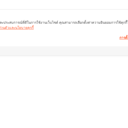
พ และประสบการณ์ที่ดีในการใช้งานเว็บไซต์ คุณสามารถเลือกตั้งค่าความยินยอมการใช้คุกกี้ได้
นส่วนตัวและนโยบายคุกกี้
การตั้
อมูลอสังหาฯ ให้คำ
ลิ้งค์อื่น ๆ
ช่วยเหลือ
หน้าแรก
คำถามที่พบบ่อย
ำนักงานใหญ่)
อสังหาริมทรัพย์
เงื่อนไขการคืนสินค้
งแสมดำ เขต
สินค้า
เกี่ยวกับเรา