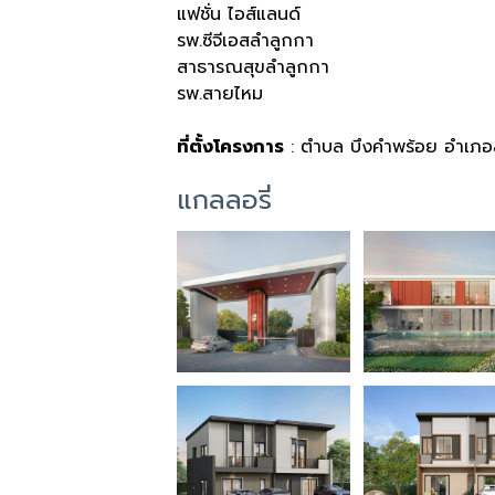
แฟชั่น ไอส์แลนด์
รพ.ซีจีเอสลำลูกกา
สาธารณสุขลำลูกกา
รพ.สายไหม
ที่ตั้งโครงการ
: ตำบล บึงคำพร้อย อำเภอล
แกลลอรี่