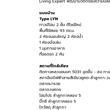
Living Expert พัฒนานวัตกรรมความปลอดภั
แบบบ้าน
Type LYN
ทาวน์โฮม 2 ชั้น ดีไซน์ใหม่
พื้นที่ใช้สอย 93 ตร.ม.
2 ห้องนอนใหญ่ 2 ห้องน้ำ
1 ห้องนั่งเล่น
1 มุมทานอาหาร
ที่จอดรถ 2 คัน
สถานที่ใกล้เคียง
ติดทางหลวงชนบท 5031 จุดขึ้น - ลง ทางด
สถานีรถไฟฟ้าสายสีเขียวคูคต-ลำลูกกา-
ตลาดมารวย
ตลาดวงศกร
โฮมโปร ลำลูกกาคลอง 5
บิ๊กซี ลำลูกกาคลอง 5
ไทวัสดุ ลำลูกกา