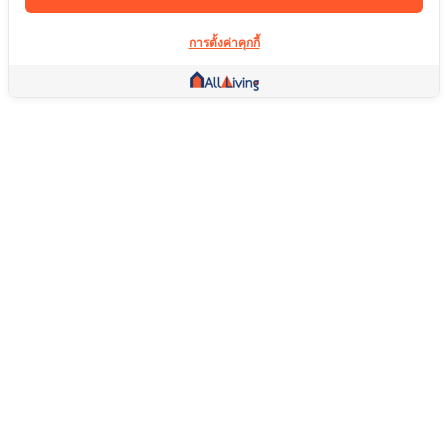
การตั้งค่าคุกกี้
ลิ้งค์อื่น ๆ
หน้าแรก
อสังหาริมทรัพย์
สินค้า
บริการ
คอมมูนิตี้
ช่วยเหลือ
คำถามที่พบบ่อย
เงื่อนไขการคืนสินค้า
เกี่ยวกับเรา
เงื่อนไขการให้บริการ
นโยบายความเป็นส่วนตัว